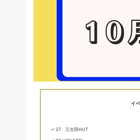
イ
27 江古田HUT