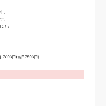
中。
す。
に！〟
m
7000円(当日7500円)