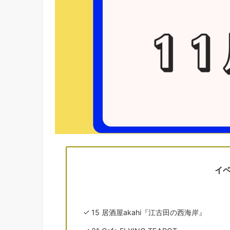
イ
15 居酒屋akahi『江古田の西海岸』