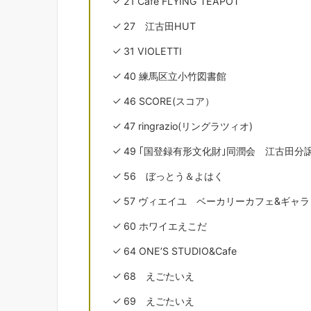
21 Cafe FLYING TEAPOT
27 江古田HUT
31 VIOLETTI
40 練馬区立小竹図書館
46 SCORE(スコア）
47 ringrazio(リングラツィオ)
49 ｢国登録有形文化財｣同潤会 江古田分
56 ぼっとう＆よはく
57 ヴィエイユ ベーカリーカフェ&ギャ
60 ホワイエえこだ
64 ONE’S STUDIO&Cafe
68 えごたいえ
69 えごたいえ