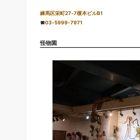
練馬区栄町27-7榎本ビルB1
☎
03-5999-7971
怪物園